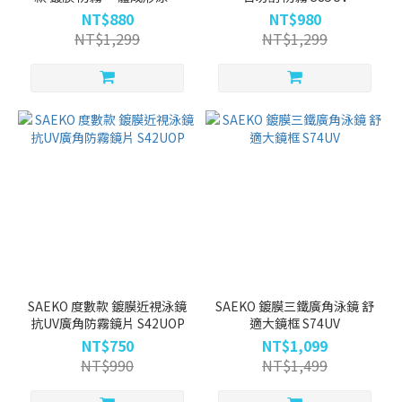
S53UV
黑
NT$880
NT$980
(5)
NT$1,299
NT$1,299
看
更
多
價格
(NT$)
~
眼
SAEKO 度數款 鍍膜近視泳鏡
SAEKO 鍍膜三鐵廣角泳鏡 舒
罩
抗UV廣角防霧鏡片 S42UOP
適大鏡框 S74UV
材
NT$750
NT$1,099
質
NT$990
NT$1,499
SILICONE