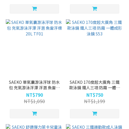
SAEKO 單氣囊游泳浮球 防水
SAEKO 170度超大廣角 三鐵
包 充氣游泳浮漂 浮潛 魚雷浮
款泳鏡 鐵人三項 防霧 一體成
標 20L TF01
形泳鏡 S53
NT$790
NT$750
NT$1,050
NT$1,199