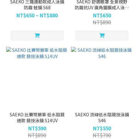
SAEKO 三鐵運動款成人泳鏡
SAEKO 舒適眼罩 全景視野
防霧 蛙鏡 S68
防霧抗UV 廣角鍍膜成人泳鏡
S67UV
NT$650 ~ NT$880
NT$650
NT$890
SAEKO 比賽常勝軍 低水阻競
SAEKO 流線低水阻競技泳鏡
速款 競技泳鏡 S14UV
S46
NT$590
NT$550
NT$890
NT$790