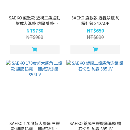
(13)
粉
(10)
SAEKO 度數款 近視三鐵運動
SAEKO 度數款 近視泳鏡 防
款成人泳鏡 防霧 蛙鏡
霧蛙鏡 S42AOP
黑
S68AOP
NT$750
NT$650
紅
NT$980
NT$890
(7)
藍
綠
(6)
白
藍
(5)
紅
(5)
紫
(5)
SAEKO 170度超大廣角 三鐵
SAEKO 鍍膜三鐵廣角泳鏡 鑽
款 鍍膜 防霧 一體成形泳鏡
石切割 防霧 S85UV
透