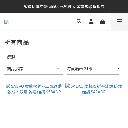
會員招募中😎 滿500元免運 新會員現領折扣券
會員招募中😎 滿500元免運 新會員現領折扣券
⛱️夏日FUN心游｜第二件5折
會員招募中😎 滿500元免運 新會員現領折扣券
所有商品
套
篩選
用
篩
選
商品排序
每頁顯示 24 個
(0/20)
顏
色
黑
(18)
藍