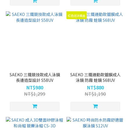
(10)
TPR
紅色送泳鏡盒
(23)
頭
帶
快
調
(29)
SAEKO 三鐵競技款成人泳鏡
SAEKO 三鐵運動款鍍膜成人
鼻
長邊造型設計 S58UV
泳鏡 防霧 蛙鏡 S68UV
扣
NT$980
NT$880
可
NT$1,299
NT$1,190
替
換
(27)
一
體