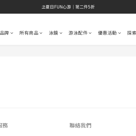
會員招募中😎 滿500元免運 新會員現領折扣券
⛱️夏日FUN心游｜第二件5折
會員招募中😎 滿500元免運 新會員現領折扣券
品牌
所有商品
泳鏡
游泳配件
優惠活動
探索
服務
聯絡我們