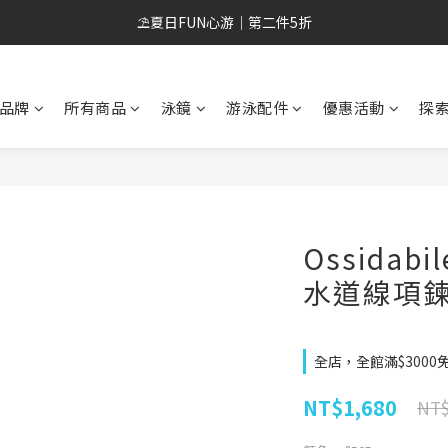
會員招募中😎 滿500元免運 新會員現領折扣券
⛱️夏日FUN心游｜第二件5折
會員招募中😎 滿500元免運 新會員現領折扣券
品牌
所有商品
泳鏡
游泳配件
優惠活動
探索
Ossidab
水道線項
全店，全館滿$3000
NT$1,680
NT$