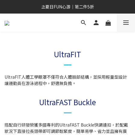
會員招募中😎 滿500元免運 新會員現領折扣券
⛱️夏日FUN心游｜第二件5折
會員招募中😎 滿500元免運 新會員現領折扣券
UltraFIT
UltraFIT人體工學眼罩不僅符合人體臉部結構，並採用輕量型設計
讓運動員在游泳過程中，舒適無負擔。
UltraFAST Buckle
搭配自行研發榮獲多國專利的UltraFAST Buckle快調邊扣，於配戴
狀況下直接拉長頭帶即可調節鬆緊度，簡單易學、省力並且擁有廣